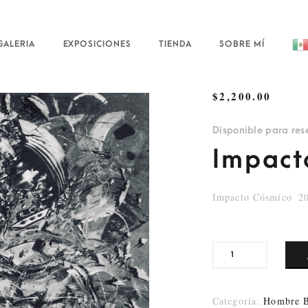
GALERIA
EXPOSICIONES
TIENDA
SOBRE MÍ
$
2,200.00
Disponible para res
Impact
Impacto Cósmico
2
Categoría:
Hombre B