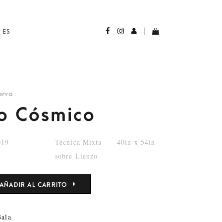
ES
erva
o Cósmico
019
Técnica Mixta
40in x 54in
sobre Lienzo
AÑADIR AL CARRITO
ala